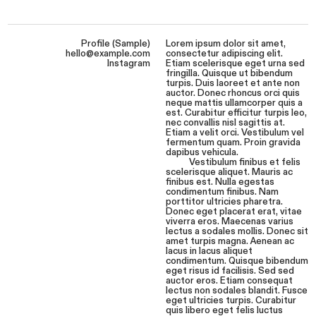
Profile (Sample)
Lorem ipsum dolor sit amet,
hello@example.com
consectetur adipiscing elit.
Instagram
Etiam scelerisque eget urna sed
fringilla. Quisque ut bibendum
turpis. Duis laoreet et ante non
auctor. Donec rhoncus orci quis
neque mattis ullamcorper quis a
est. Curabitur efficitur turpis leo,
nec convallis nisl sagittis at.
Etiam a velit orci. Vestibulum vel
fermentum quam. Proin gravida
dapibus vehicula.
Vestibulum finibus et felis
scelerisque aliquet. Mauris ac
finibus est. Nulla egestas
condimentum finibus. Nam
porttitor ultricies pharetra.
Donec eget placerat erat, vitae
viverra eros. Maecenas varius
lectus a sodales mollis. Donec sit
amet turpis magna. Aenean ac
lacus in lacus aliquet
condimentum. Quisque bibendum
eget risus id facilisis. Sed sed
auctor eros. Etiam consequat
lectus non sodales blandit. Fusce
eget ultricies turpis. Curabitur
quis libero eget felis luctus